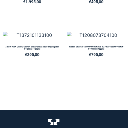
€
1.995,00
€
495,00
Tissot PRX Quartz 35mm Staal/Staal Roze Wijzerplaat
Tissot Seastar 1000 Powermatic 80 PVD/Rubber 40mm
T1372101133100
T1208073704100
€
395,00
€
795,00