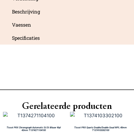
Beschrijving
Vaessen
Specificaties
Gerelateerde producten
Tissot PRX Chronograph Automatic St/St Blauw Wpl
Tissot PRX Quartz Double/Double Goud WPL 40mm
42mm T1374271104100
T1374103302100