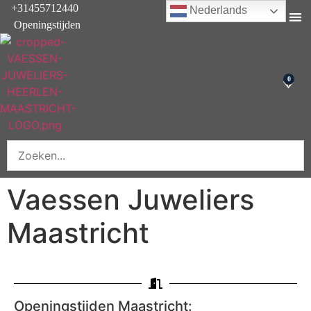
+31455712440
Nederlands
Openingstijden
Onderhoud & rep
0
Vaessen Juweliers
Maastricht
Openingstijden Maastricht: