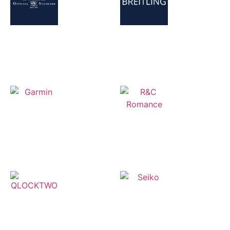
Ball Watch
Breitling
(20)
(29)
Garmin
(2)
R&C
Romance
(7)
Seiko
(71)
QLOCKTWO
(2)