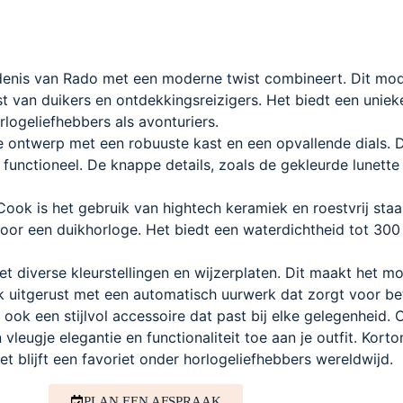
enis van Rado met een moderne twist combineert. Dit model
st van duikers en ontdekkingsreizigers. Het biedt een unie
logeliefhebbers als avonturiers.
 ontwerp met een robuuste kast en een opvallende dials. D
k functioneel. De knappe details, zoals de gekleurde lunette
ok is het gebruik van hightech keramiek en roestvrij staa
s voor een duikhorloge. Het biedt een waterdichtheid tot 30
et diverse kleurstellingen en wijzerplaten. Dit maakt het mo
ok uitgerust met een automatisch uurwerk dat zorgt voor b
ok een stijlvol accessoire dat past bij elke gelegenheid. O
vleugje elegantie en functionaliteit toe aan je outfit. Kor
et blijft een favoriet onder horlogeliefhebbers wereldwijd.
PLAN EEN AFSPRAAK