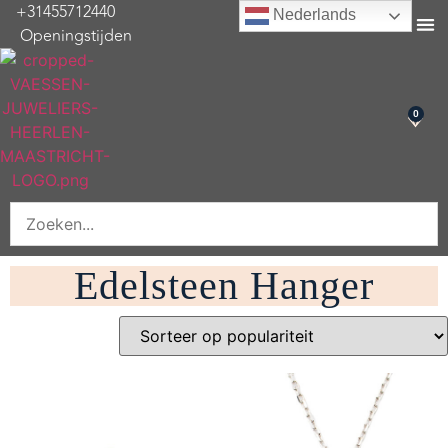
+31455712440
Nederlands
Openingstijden
Onderhoud & re
0
Edelsteen Hanger