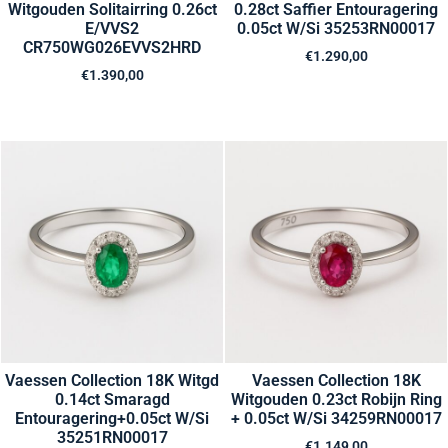
Witgouden Solitairring 0.26ct
0.28ct Saffier Entouragering
E/VVS2
0.05ct W/Si 35253RN00017
CR750WG026EVVS2HRD
€
1.290,00
€
1.390,00
Vaessen Collection 18K Witgd
Vaessen Collection 18K
0.14ct Smaragd
Witgouden 0.23ct Robijn Ring
Entouragering+0.05ct W/Si
+ 0.05ct W/Si 34259RN00017
35251RN00017
€
1.149,00