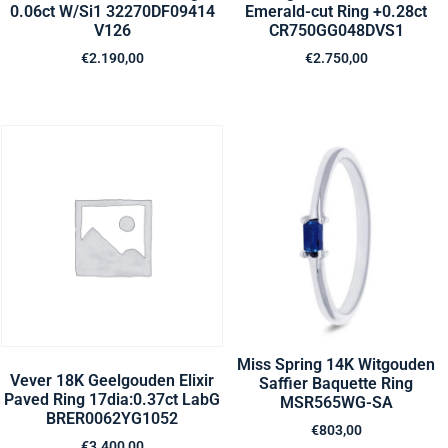
0.06ct W/Si1 32270DF09414
Emerald-cut Ring +0.28ct
V126
CR750GG048DVS1
€
2.190,00
€
2.750,00
Miss Spring 14K Witgouden
Vever 18K Geelgouden Elixir
Saffier Baquette Ring
Paved Ring 17dia:0.37ct LabG
MSR565WG-SA
BRER0062YG1052
€
803,00
€
3.400,00