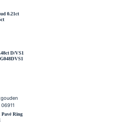
ud 0.21ct
ct
.48ct D/VS1
0GG048DVS1
n Pavé Ring
1