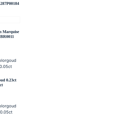
5287P00184
en Marquise
11BR0011
oud 0.23ct
ct