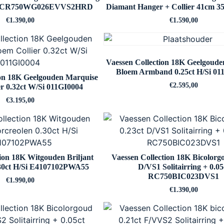
S2 CR750WG026EVVS2HRD
Diamant Hanger + Collier 41cm 3
€
1.390,00
€
1.590,00
Vaessen Collection 18K Geelgoud
Bloem Armband 0.25ct H/Si 0
ion 18K Geelgouden Marquise
€
2.595,00
er 0.32ct W/Si 011GI0004
€
3.195,00
tion 18K Witgouden Briljant
Vaessen Collection 18K Bicolorg
.30ct H/Si E4107102PWA55
D/VS1 Solitairring + 0.05
RC750BIC023DVS1
€
1.990,00
€
1.390,00