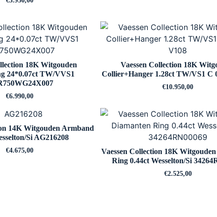
€
5.950,00
llection 18K Witgouden
Vaessen Collection 18K Wit
ing 24*0.07ct TW/VVS1
Collier+Hanger 1.28ct TW/VS1 C 
750WG24X007
€
10.950,00
€
6.990,00
tion 14K Witgouden Armband
esselton/Si AG216208
€
4.675,00
Vaessen Collection 18K Witgoude
Ring 0.44ct Wesselton/Si 3426
€
2.525,00