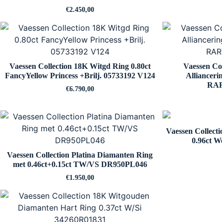
€
2.450,00
Vaessen Collection 18K Witgd Ring 0.80ct
Vaessen Co
FancyYellow Princess +Brilj. 05733192 V124
Alliancer
RAR
€
6.790,00
Vaessen Collec
0.96ct W
Vaessen Collection Platina Diamanten Ring
met 0.46ct+0.15ct TW/VS DR950PL046
€
1.950,00