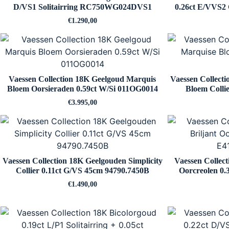
D/VS1 Solitairring RC750WG024DVS1
0.26ct E/VV
€
1.290,00
Vaessen Collection 18K Geelgoud Marquis
Vaessen Collect
Bloem Oorsieraden 0.59ct W/Si 011OG0014
Bloem Colli
€
3.995,00
Vaessen Collection 18K Geelgouden Simplicity
Vaessen Collec
Collier 0.11ct G/VS 45cm 94790.7450B
Oorcreolen 0
€
1.490,00