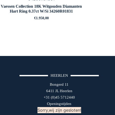
Vaessen Collection 18K Witgouden Diamanten
Hart Ring 0.37ct W/Si 34260R01831
€
1.950,00
HEERLEN
Bongerd 11
6411 JL Heerlen
+31 (0)45 5712440
Openingstijden
Sorry,wij zijn gesloten!