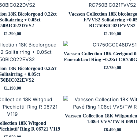
tion 18K Bicolorgoud 0.22ct
Vaessen Collection 18K bicolorgo
olitairring + 0.05ct
F/VVS2 Solitairring +0.05
50BIC022DVS2
RC750BIC021FVVS2
€
1.290,00
€
1.190,00
Vaessen Collection 18K Geelgoud 0
Emerald-cut Ring +0.28ct CR75
€
2.750,00
tion 18K Bicolorgoud 0.22ct
olitairring + 0.05ct
50BIC022EVS2
€
1.190,00
Vaessen Collection 18K Witgoude
1.08ct VVS/TW R 0691
ollection 18K Witgoud
‘Picchiotti’ Ring R 06721 V119
€
6.490,00