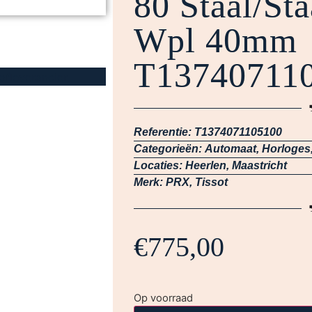
80 Staal/St
Wpl 40mm
T13740711
Referentie:
T1374071105100
Categorieën:
Automaat
,
Horloges
Locaties:
Heerlen
,
Maastricht
Merk:
PRX
,
Tissot
€
775,00
Op voorraad