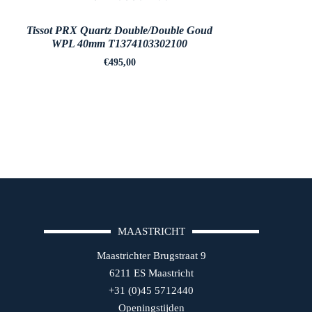
Tissot PRX Quartz Double/Double Goud
WPL 40mm T1374103302100
€
495,00
MAASTRICHT
Maastrichter Brugstraat 9
6211 ES Maastricht
+31 (0)45 5712440
Openingstijden