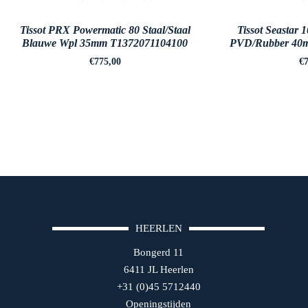
Tissot PRX Powermatic 80 Staal/Staal
Tissot Seastar 
Blauwe Wpl 35mm T1372071104100
PVD/Rubber 40
€
775,00
€
7
HEERLEN
Bongerd 11
6411 JL Heerlen
+31 (0)45 5712440
Openingstijden