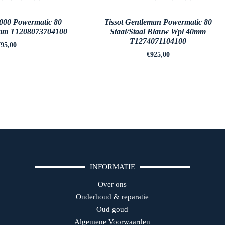
1000 Powermatic 80
Tissot Gentleman Powermatic 80
mm T1208073704100
Staal/Staal Blauw Wpl 40mm
T1274071104100
95,00
€
925,00
INFORMATIE
Over ons
Onderhoud & reparatie
Oud goud
Algemene Voorwaarden