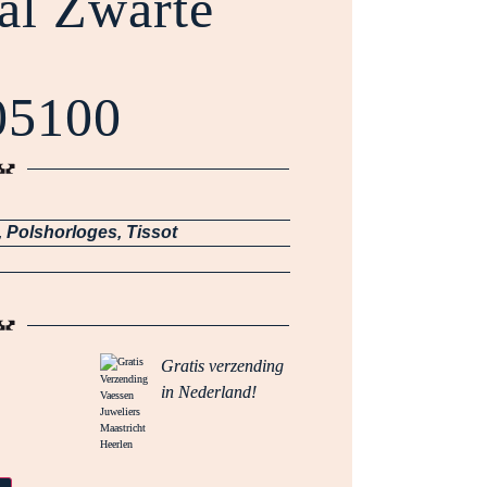
aal Zwarte
05100
,
Polshorloges
,
Tissot
Gratis verzending
in Nederland!