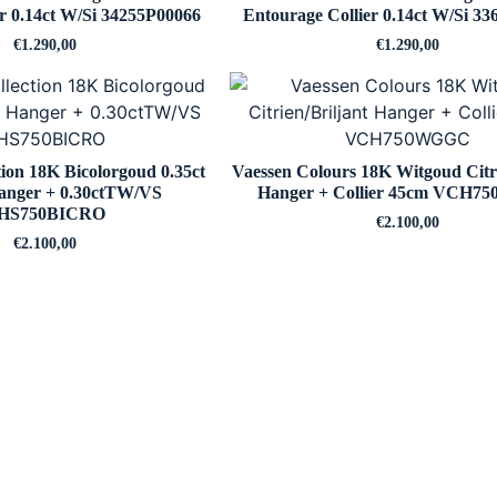
r 0.14ct W/Si 34255P00066
Entourage Collier 0.14ct W/Si 3
€
1.290,00
€
1.290,00
tion 18K Bicolorgoud 0.35ct
Vaessen Colours 18K Witgoud Citri
anger + 0.30ctTW/VS
Hanger + Collier 45cm VCH
HS750BICRO
€
2.100,00
€
2.100,00