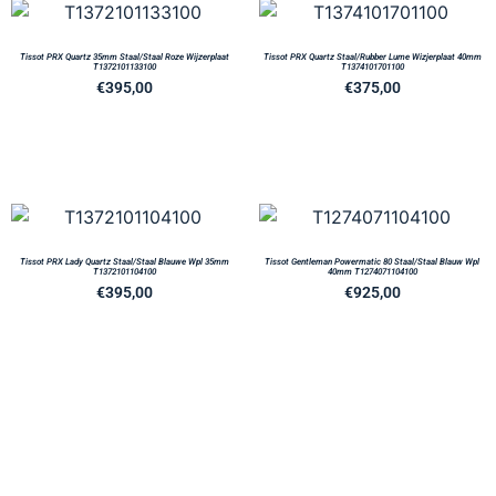
Tissot PRX Quartz 35mm Staal/Staal Roze Wijzerplaat
Tissot PRX Quartz Staal/Rubber Lume Wizjerplaat 40mm
T1372101133100
T1374101701100
€
395,00
€
375,00
Tissot PRX Lady Quartz Staal/Staal Blauwe Wpl 35mm
Tissot Gentleman Powermatic 80 Staal/Staal Blauw Wpl
T1372101104100
40mm T1274071104100
€
395,00
€
925,00