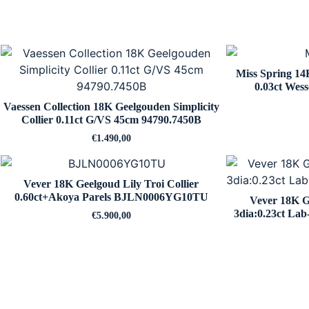
Miss Spring 14
0.03ct We
Vaessen Collection 18K Geelgouden Simplicity
Collier 0.11ct G/VS 45cm 94790.7450B
€
1.490,00
Vever 18K Geelgoud Lily Troi Collier
0.60ct+Akoya Parels BJLN0006YG10TU
Vever 18K G
3dia:0.23ct L
€
5.900,00