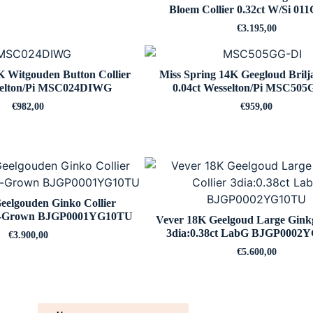
Bloem Collier 0.32ct W/Si 01
€
3.195,00
K Witgouden Button Collier
Miss Spring 14K Geegloud Brilja
sselton/Pi MSC024DIWG
0.04ct Wesselton/Pi MSC50
€
982,00
€
959,00
eelgouden Ginko Collier
ab-Grown BJGP0001YG10TU
Vever 18K Geelgoud Large Ginkg
3dia:0.38ct LabG BJGP0002
€
3.900,00
€
5.600,00