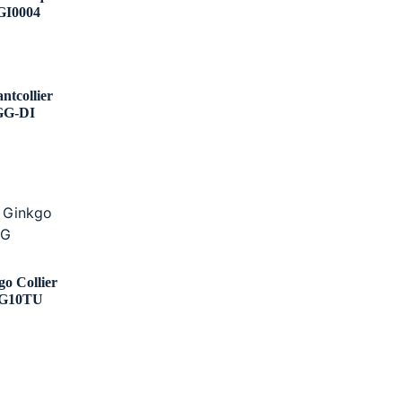
1GI0004
ntcollier
5GG-DI
o Collier
YG10TU