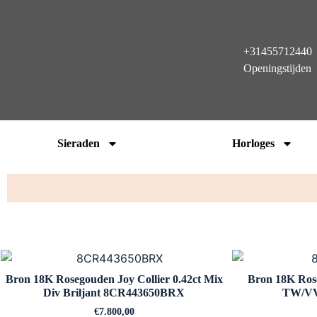
+31455712440
Openingstijden
Sieraden
Horloges
Bron 18K Rosegouden Joy Collier 0.42ct Mix
Bron 18K Rose
Div Briljant 8CR443650BRX
TW/VV
€
7.800,00