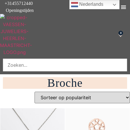
+31455712440
Nederlands
Openingstijden
Onderhoud & rep
0
Broche