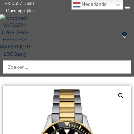
+31455712440
Nederlands
Openingstijden
Onderhoud & rep
0