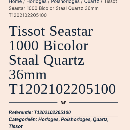
Home
/
Horloges
/
Polshorloges
/
Quartz
/ Tissot
Seastar 1000 Bicolor Staal Quartz 36mm
T1202102205100
Tissot Seastar
1000 Bicolor
Staal Quartz
36mm
T1202102205100
Referentie:
T1202102205100
Categorieën:
Horloges
,
Polshorloges
,
Quartz
,
Tissot