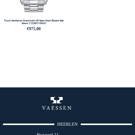
Tissot Gentleman Powermatic 80 Open Heart Blauwe Wpl
40mm T1274071104101
€
975,00
HEERLEN
Bongerd 11