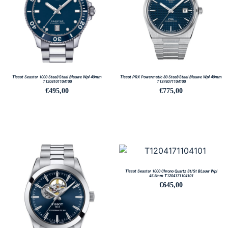
Tissot Seastar 1000 Staal/Staal Blauwe Wpl 40mm
Tissot PRX Powermatic 80 Staal/Staal Blauwe Wpl 40mm
T1204101104100
T1374071104100
€
495,00
€
775,00
Tissot Seastar 1000 Chrono Quartz St/St BLauw Wpl
45.5mm T1204171104101
€
645,00