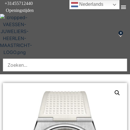
+31455712440
Nederlands
Openingstijden
Onderhoud & rep
0