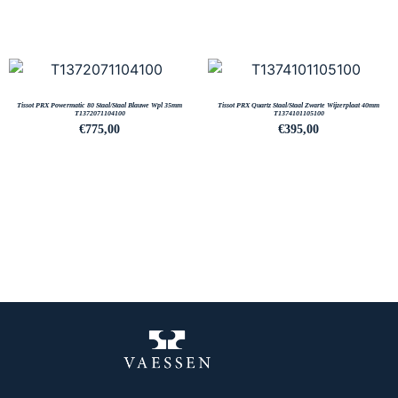
Tissot PRX Powermatic 80 Staal/Staal Blauwe Wpl 35mm
Tissot PRX Quartz Staal/Staal Zwarte Wijzerplaat 40mm
T1372071104100
T1374101105100
€
775,00
€
395,00