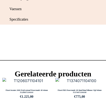
Vaessen
Specificaties
Gerelateerde producten
Tissot Seastar 2000 Professional Powermatic 80 46mm
Tissot PRX Powermatic 80 Staal/Staal Blauwe Wpl 40mm
T1206071104101
T1374071104100
€
1.225,00
€
775,00