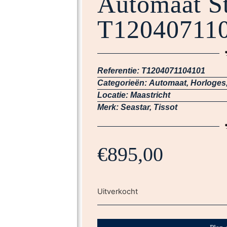
Automaat St
T12040711
Referentie:
T1204071104101
Categorieën:
Automaat
,
Horloges
Locatie:
Maastricht
Merk:
Seastar
,
Tissot
€
895,00
Uitverkocht