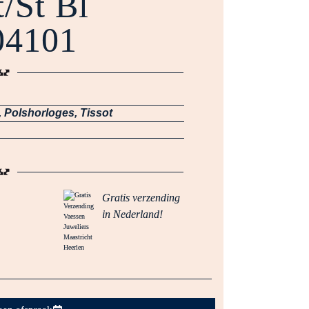
/St Bl
04101
,
Polshorloges
,
Tissot
Gratis verzending
in Nederland!