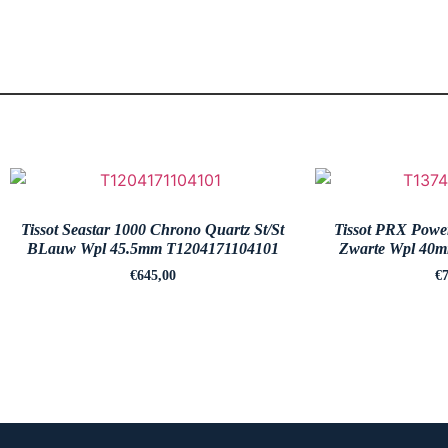
Tissot Seastar 1000 Chrono Quartz St/St
Tissot PRX Power
BLauw Wpl 45.5mm T1204171104101
Zwarte Wpl 40
€
645,00
€
7