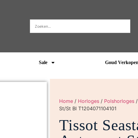
Sale
Goud Verkope
Home
/
Horloges
/
Polshorloges
St/St Bl T1204071104101
Tissot Seas