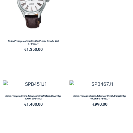
Seiko Presage Automatic Staal/Leder Emaille Wpl
SPB233J1
€
1.350,00
Seiko Prospex Divers Automaat Staal/Staal Blauw Wpl
Seiko Presage Classic Automaat St/St Araigaki Wpl
40mm SPB451J1
40.2mm SPB467J1
€
1.400,00
€
990,00