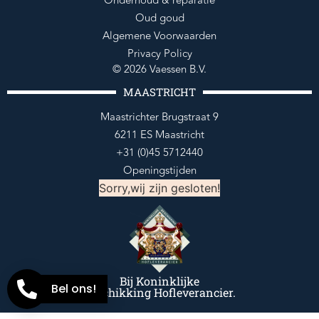
Onderhoud & reparatie
Oud goud
Algemene Voorwaarden
Privacy Policy
© 2026 Vaessen B.V.
MAASTRICHT
Maastrichter Brugstraat 9
6211 ES Maastricht
+31 (0)45 5712440
Openingstijden
Sorry,wij zijn gesloten!
Bij Koninklijke
Bel ons!
Beschikking Hofleverancier.