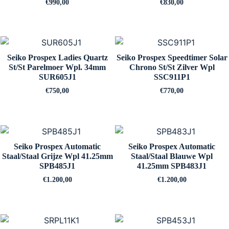
€
990,00
€
830,00
Seiko Prospex Ladies Quartz
Seiko Prospex Speedtimer Solar
St/St Parelmoer Wpl. 34mm
Chrono St/St Zilver Wpl
SUR605J1
SSC911P1
€
750,00
€
770,00
Seiko Prospex Automatic
Seiko Prospex Automatic
Staal/Staal Grijze Wpl 41.25mm
Staal/Staal Blauwe Wpl
SPB485J1
41.25mm SPB483J1
€
1.200,00
€
1.200,00