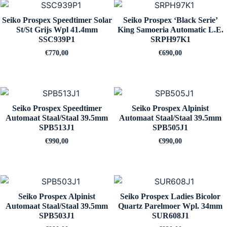
Seiko Prospex Speedtimer Solar
Seiko Prospex ‘Black Serie’
St/St Grijs Wpl 41.4mm
King Samoeria Automatic L.E.
SSC939P1
SRPH97K1
€
770,00
€
690,00
Seiko Prospex Speedtimer
Seiko Prospex Alpinist
Automaat Staal/Staal 39.5mm
Automaat Staal/Staal 39.5mm
SPB513J1
SPB505J1
€
990,00
€
990,00
Seiko Prospex Alpinist
Seiko Prospex Ladies Bicolor
Automaat Staal/Staal 39.5mm
Quartz Parelmoer Wpl. 34mm
SPB503J1
SUR608J1