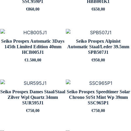
SSC959P1
HBB001K1
€
860,00
€
650,00
Seiko Prospex Automatic 3Days
Seiko Prospex Alpinist
145th Limited Edition 40mm
Automatic Staal/Leder 39.5mm
HCB005J1
SPB507J1
€
1.500,00
€
950,00
Seiko Prospex Dames Staal/Staal
Seiko Prospex Speedtimer Solar
Zilver Wpl Quartz 34mm
Chrono St/St Mint Wp 39mm
SUR595J1
SSC965P1
€
750,00
€
750,00