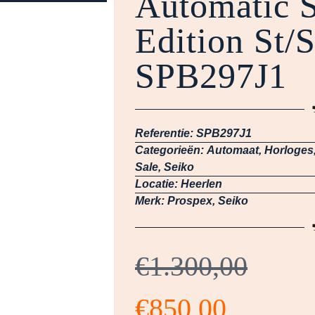
Automatic S
Edition St/
SPB297J1
Referentie:
SPB297J1
Categorieën:
Automaat
,
Horloges
Sale
,
Seiko
Locatie:
Heerlen
Merk:
Prospex
,
Seiko
€
1.300,00
€
850,00