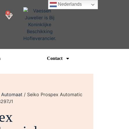
Nederlands
0
n
Contact
/
Automaat
/ Seiko Prospex Automatic
B297J1
ex