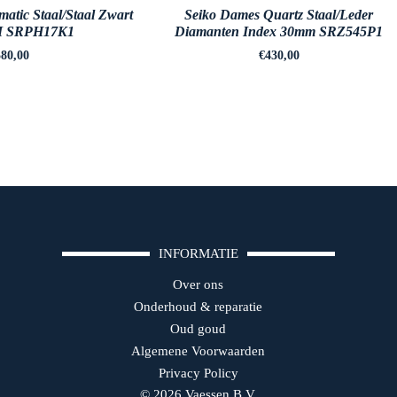
atic Staal/Staal Zwart
Seiko Dames Quartz Staal/Leder
M SRPH17K1
Diamanten Index 30mm SRZ545P1
80,00
€
430,00
INFORMATIE
Over ons
Onderhoud & reparatie
Oud goud
Algemene Voorwaarden
Privacy Policy
© 2026 Vaessen B.V.