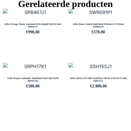
Gerelateerde producten
Seiko Presage Classic Automaat St/St Araigaki Wpl 40.2mm
Seiko Dames Quartz Staal/Staal Zirkonia 22.7X33mm
SPB467J1
SWR091P1
€
990,00
€
370,00
Seiko Prospex Automatic Staal/Staal Zwart Wpl 200M
Seiko Astron GPS Solar DualTime Chrono PVD/Tit 43.3mm
SRPH17K1
SSH155J1
€
580,00
€
2.800,00