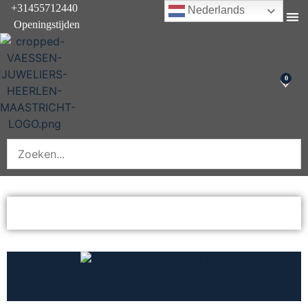
+31455712440
Nederlands
Openingstijden
Onderhoud & rep
0