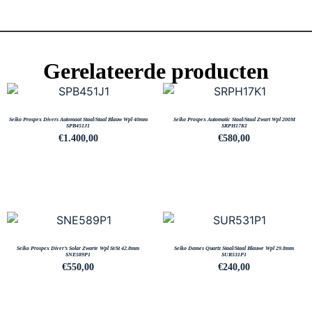
Gerelateerde producten
Seiko Prospex Divers Automaat Staal/Staal Blauw Wpl 40mm
Seiko Prospex Automatic Staal/Staal Zwart Wpl 200M
SPB451J1
SRPH17K1
€
1.400,00
€
580,00
Seiko Prospex Diver’s Solar Zwarte Wpl St/St 42.8mm
Seiko Dames Quartz Staal/Staal Blauwe Wpl 29.8mm
SNE589P1
SUR531P1
€
550,00
€
240,00