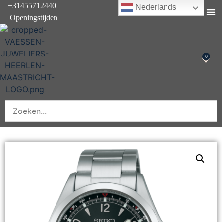
+31455712440
Nederlands
Openingstijden
Onderhoud & rep
0