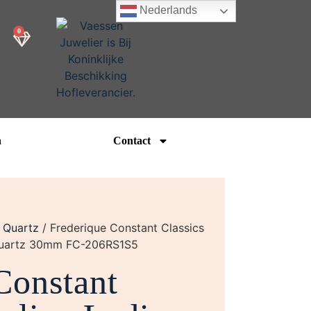
Nederlands
0
n
Contact
/
Quartz
/ Frederique Constant Classics
 Quartz 30mm FC-206RS1S5
Constant