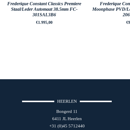
Frederique Constant Classics Premiere
Frederique Cons
Staal/Leder Automaat 38.5mm FC-
Moonphase PVD/Le
301SAL3B6
20
€
1.995,00
€
9
HEERLEN
Bongerd 11
6411 JL Heerlen
+31 (0)45 5712440