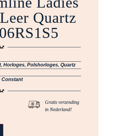
imline Ladies
eer Quartz
06RS1S5
t
,
Horloges
,
Polshorloges
,
Quartz
e Constant
Gratis verzending
in Nederland!