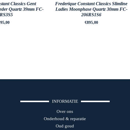
tant Classics Gent
Frederique Constant Classics Slimline
der Quartz 39mm FC-
Ladies Moonphase Quartz 30mm FC-
6RS3S5
206RS1S6
95,00
€
895,00
INFORMATIE
Over ons
Onderhoud & reparatie
Oud goud