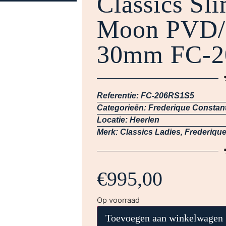
Classics Sl
Moon PVD/L
30mm FC-2
Referentie:
FC-206RS1S5
Categorieën:
Frederique Constan
Locatie:
Heerlen
Merk:
Classics Ladies
,
Frederiqu
€
995,00
Op voorraad
Toevoegen aan winkelwagen