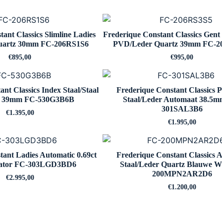
ant Classics Slimline Ladies
Frederique Constant Classics Gen
uartz 30mm FC-206RS1S6
PVD/Leder Quartz 39mm FC-2
€
895,00
€
995,00
nt Classics Index Staal/Staal
Frederique Constant Classics 
t 39mm FC-530G3B6B
Staal/Leder Automaat 38.5m
301SAL3B6
€
1.395,00
€
1.995,00
tant Ladies Automatic 0.69ct
Frederique Constant Classics 
igator FC-303LGD3BD6
Staal/Leder Quartz Blauwe W
200MPN2AR2D6
€
2.995,00
€
1.200,00