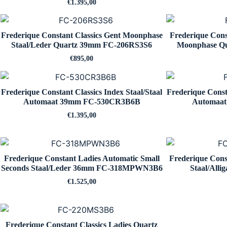
€
1.395,00
Frederique Constant Classics Gent Moonphase
Frederique Const
Staal/Leder Quartz 39mm FC-206RS3S6
Moonphase Q
€
895,00
Frederique Constant Classics Index Staal/Staal
Frederique Consta
Automaat 39mm FC-530CR3B6B
Automaa
€
1.395,00
Frederique Constant Ladies Automatic Small
Frederique Cons
Seconds Staal/Leder 36mm FC-318MPWN3B6
Staal/All
€
1.525,00
Frederique Constant Classics Ladies Quartz