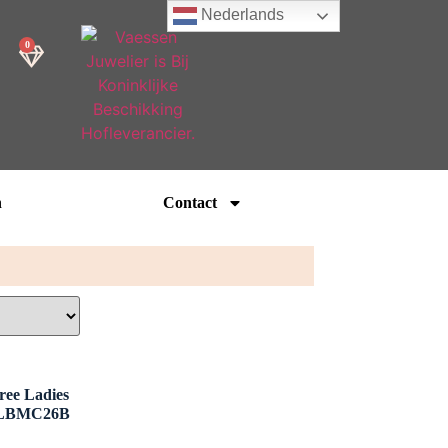
Nederlands
0
n
Contact
ree Ladies
00LBMC26B