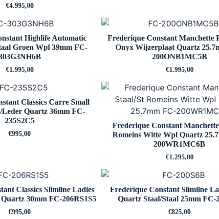
€
4.995,00
nstant Highlife Automatic
Frederique Constant Manchett
taal Groen Wpl 39mm FC-
Onyx Wijzerplaat Quartz 25.
303G3NH6B
200ONB1MC5B
€
1.995,00
€
1.995,00
stant Classics Carre Small
/Leder Quartz 36mm FC-
235S2C5
Frederique Constant Manchette 
€
995,00
Romeins Witte Wpl Quartz 25
200WR1MC6B
€
1.295,00
ant Classics Slimline Ladies
Frederique Constant Slimline La
 Quartz 30mm FC-206RS1S5
Quartz Staal/Staal 25mm FC-
€
995,00
€
825,00