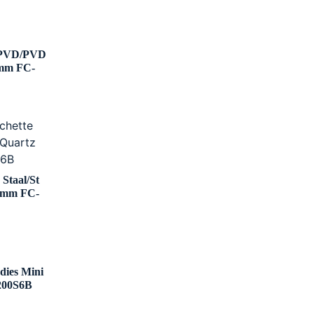
e PVD/PVD
7mm FC-
Staal/St
.7mm FC-
dies Mini
200S6B