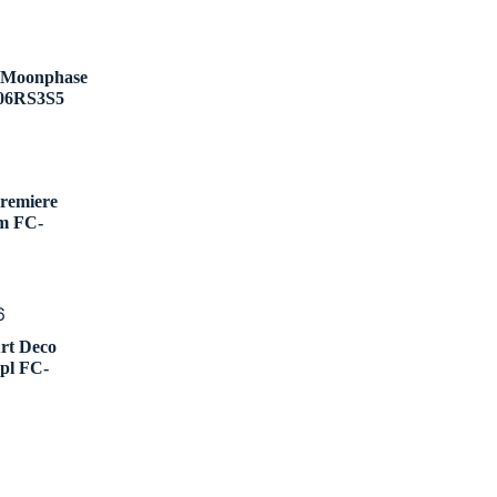
t Moonphase
06RS3S5
Premiere
m FC-
Art Deco
pl FC-