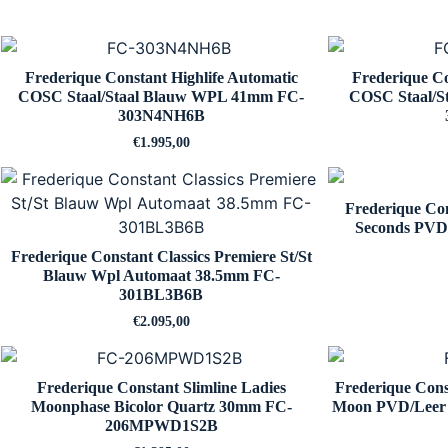
Frederique Constant Highlife Automatic
Frederique Co
COSC Staal/Staal Blauw WPL 41mm FC-
COSC Staal/S
303N4NH6B
€
1.995,00
Frederique Con
Seconds PVD
Frederique Constant Classics Premiere St/St
Blauw Wpl Automaat 38.5mm FC-
301BL3B6B
€
2.095,00
Frederique Constant Slimline Ladies
Frederique Const
Moonphase Bicolor Quartz 30mm FC-
Moon PVD/Leer
206MPWD1S2B