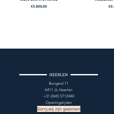
€
5.800,00
€
3.
HEERLEN
Bongerd 11
6411 JL Heerlen
+31 (0)45 5712440
Openingstijden
Sorry,wij zijn gesloten!