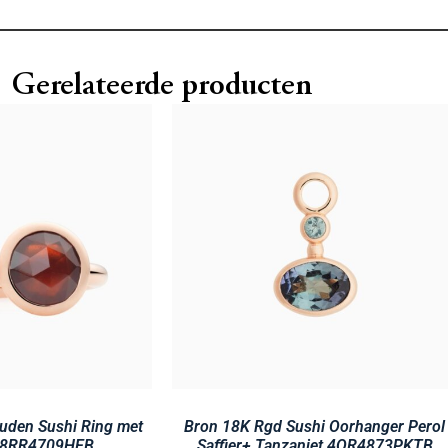
Gerelateerde producten
uden Sushi Ring met
Bron 18K Rgd Sushi Oorhanger Perol
t 8RR4709HEB
Saffier+ Tanzaniet 4OR4873PKTB