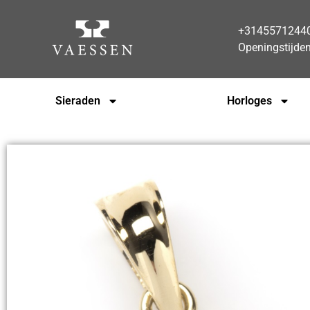
+3145571244
Openingstijde
Sieraden
Horloges