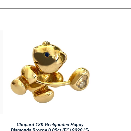
Chopard 18K Geelgouden Happy
Diamonds Broche 0.05ct (FC) 902015-