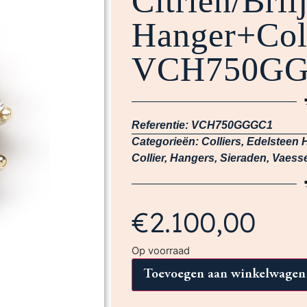
Citrien/Bril
Hanger+Col
VCH750G
Referentie:
VCH750GGGC1
Categorieën:
Colliers
,
Edelsteen 
Collier
,
Hangers
,
Sieraden
,
Vaesse
€
2.100,00
Op voorraad
Toevoegen aan winkelwagen