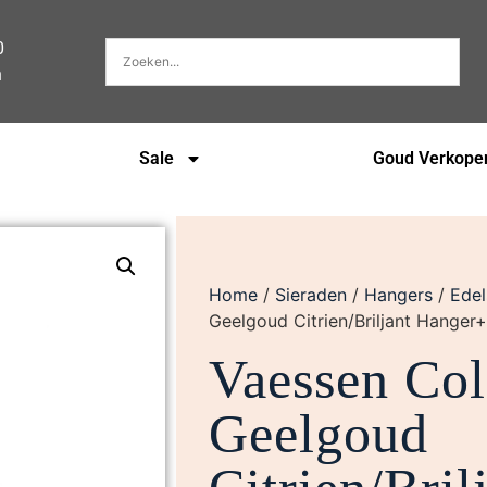
0
n
Sale
Goud Verkope
Home
/
Sieraden
/
Hangers
/
Edel
Geelgoud Citrien/Briljant Hang
Vaessen Col
Geelgoud