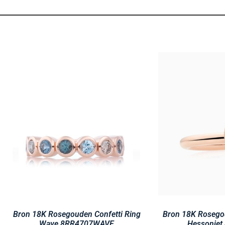
Bron 18K Rosegouden Confetti Ring
Bron 18K Rosego
Wave 8RR4707WAVE
Hessonie