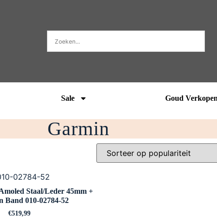
Sale
Goud Verkope
Garmin
Amoled Staal/Leder 45mm +
n Band 010-02784-52
€
519,99