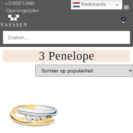
+31455712440
Nederlands
Openingstijden
0
3 Penelope