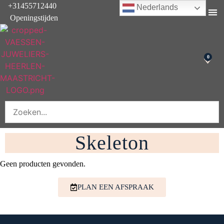
+31455712440
Nederlands
Openingstijden
Onderhoud & rep
0
Skeleton
Geen producten gevonden.
PLAN EEN AFSPRAAK