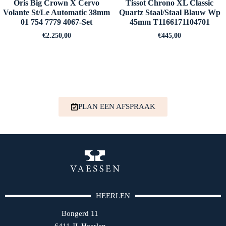
Oris Big Crown X Cervo
Tissot Chrono XL Classic
Volante St/Le Automatic 38mm
Quartz Staal/Staal Blauw Wp
01 754 7779 4067-Set
45mm T1166171104701
€
2.250,00
€
445,00
PLAN EEN AFSPRAAK
HEERLEN
Bongerd 11