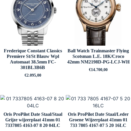
Frederique Constant Classics
Ball Watch Trainmaster Flying
Premiere St/St Blauw Wpl
Scotsman L.E. 18K/Croco
Automaat 38.5mm FC-
42mm NM2198D-PG-LCJ-WH
301BL3B6B
€
14.700,00
€
2.095,00
Oris ProPilot Date Staal/Staal
Oris ProPilot Date Staal/Leder
Grijze wijzerplaat 41mm 01
Groene Wijzerplaat 41mm 01
7337805 4163-07 8 20 04LC
733 7805 4167-07 5 20 16LC