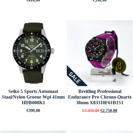
€
410,00
€
390,00
SALE
Seiko 5 Sports Automaat
Breitling Professional
Staal/Nylon Groene Wpl 41mm
Endurance Pro Chrono Quartz
HDB008K1
38mm X83310F61B1S1
€
390,00
€
3.450,00
€
2.750,00