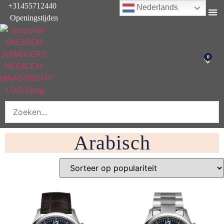
+31455712440
Nederlands
Openingstijden
Onderhoud & rep
0
Arabisch