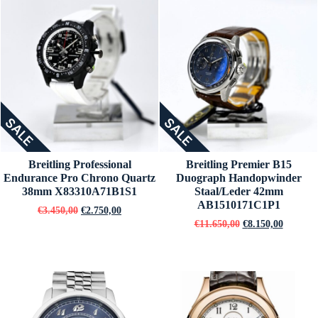
SALE
SALE
Breitling Professional
Breitling Premier B15
Endurance Pro Chrono Quartz
Duograph Handopwinder
38mm X83310A71B1S1
Staal/Leder 42mm
AB1510171C1P1
€
3.450,00
€
2.750,00
€
11.650,00
€
8.150,00