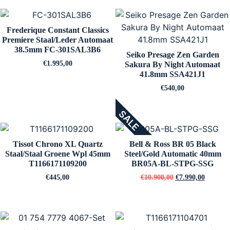
Frederique Constant Classics
Premiere Staal/Leder Automaat
38.5mm FC-301SAL3B6
Seiko Presage Zen Garden
€
1.995,00
Sakura By Night Automaat
41.8mm SSA421J1
€
540,00
SALE
Tissot Chrono XL Quartz
Bell & Ross BR 05 Black
Staal/Staal Groene Wpl 45mm
Steel/Gold Automatic 40mm
T1166171109200
BR05A-BL-STPG-SSG
€
445,00
€
10.900,00
€
7.990,00