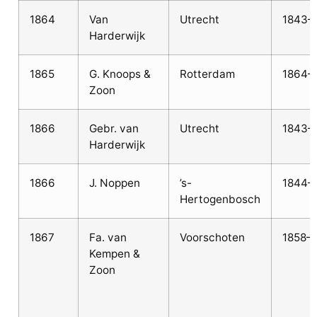
1864
Van
Utrecht
1843–
Harderwijk
1865
G. Knoops &
Rotterdam
1864–
Zoon
1866
Gebr. van
Utrecht
1843–
Harderwijk
1866
J. Noppen
’s-
1844–
Hertogenbosch
1867
Fa. van
Voorschoten
1858–
Kempen &
Zoon