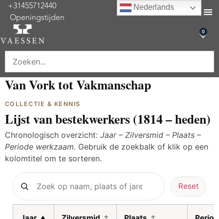
+31455712440
Nederlands
Openingstijden
Onderhoud & re
0
Van Vork tot Vakmanschap
COLLECTIE & KENNIS
Lijst van bestekwerkers (1814 – heden)
Chronologisch overzicht:
Jaar – Zilversmid – Plaats –
Periode werkzaam
. Gebruik de zoekbalk of klik op een
kolomtitel om te sorteren.
Reset
Jaar
Zilversmid
Plaats
Perio