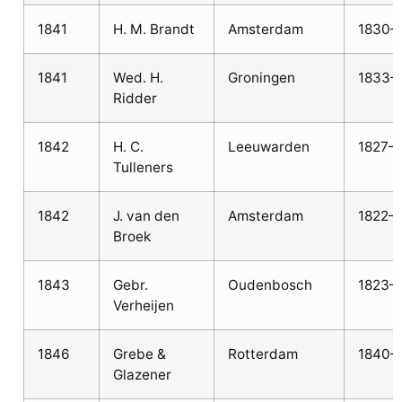
1841
H. M. Brandt
Amsterdam
1830–
1841
Wed. H.
Groningen
1833–
Ridder
1842
H. C.
Leeuwarden
1827–
Tulleners
1842
J. van den
Amsterdam
1822–
Broek
1843
Gebr.
Oudenbosch
1823–
Verheijen
1846
Grebe &
Rotterdam
1840–
Glazener