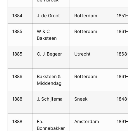
1884
J. de Groot
Rotterdam
1851–
1885
W & C
Rotterdam
1861–
Baksteen
1885
C. J. Begeer
Utrecht
1868–
1886
Baksteen &
Rotterdam
1861–
Middendag
1888
J. Schijfema
Sneek
1848–
1888
Fa.
Amsterdam
1891–
Bonnebakker