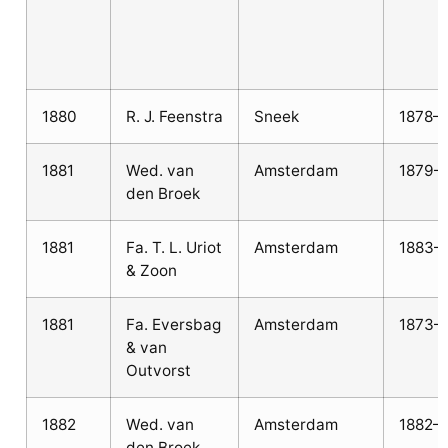
1880
R. J. Feenstra
Sneek
1878–
1881
Wed. van
Amsterdam
1879–
den Broek
1881
Fa. T. L. Uriot
Amsterdam
1883–
& Zoon
1881
Fa. Eversbag
Amsterdam
1873–
& van
Outvorst
1882
Wed. van
Amsterdam
1882–
den Broek