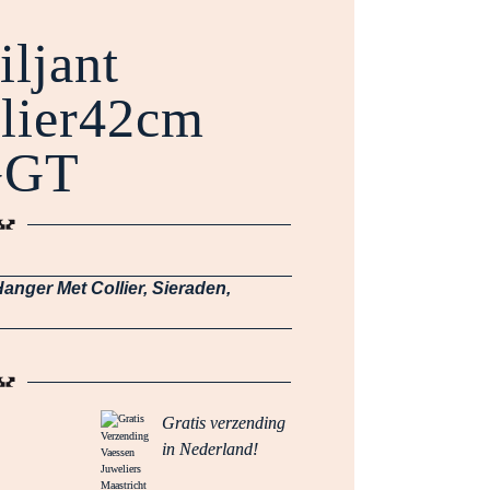
iljant
lier42cm
GGT
anger Met Collier
,
Sieraden
,
Gratis verzending
in Nederland!