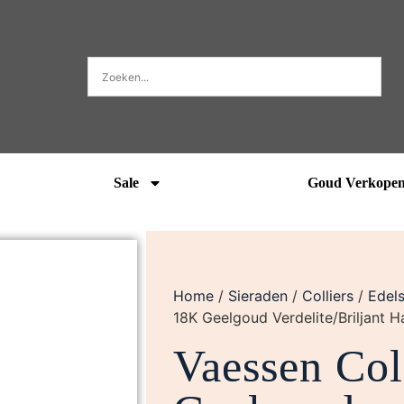
Sale
Goud Verkope
Home
/
Sieraden
/
Colliers
/
Edels
18K Geelgoud Verdelite/Briljan
Vaessen Co