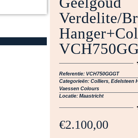
Geelgoud
Verdelite/Br
Hanger+Col
VCH750G
Referentie:
VCH750GGGT
Categorieën:
Colliers
,
Edelsteen H
Vaessen Colours
Locatie:
Maastricht
€
2.100,00