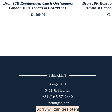
Bron 18K Roodgouden Catch Oorhangers
Bron 18K Rosego
London Blue Topaas 8OR4799TLC
Amethist Cab
€
4.100,00
€
2
HEERLEN
Bongerd 11
6411 JL Heerlen
+31 (0)45 5712440
Openingstijden
Sorry,wij zijn gesloten!