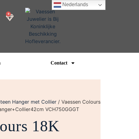
Nederlands
0
n
Contact
teen Hanger met Collier
/ Vaessen Colours
t Hanger+Collier42cm VCH750GGGT
lours 18K