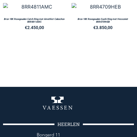
Bron 18K Rosegouden Catch Ring met Amethist Cabochon
Bron 18K Rosegouden Sushi Ring met Hessoniet
8RR4811AMC
8RR4709HEB
€
2.450,00
€
3.850,00
HEERLEN
Bongerd 11