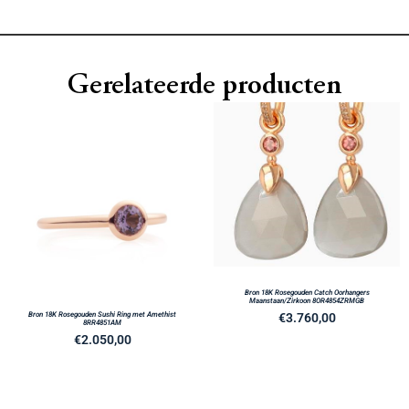
Gerelateerde producten
Bron 18K Rosegouden Catch Oorhangers
Maanstaan/Zirkoon 8OR4854ZRMGB
Bron 18K Rosegouden Sushi Ring met Amethist
€
3.760,00
8RR4851AM
€
2.050,00