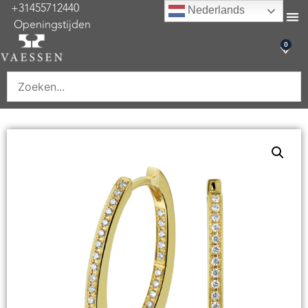
+31455712440
Nederlands
Openingstijden
0