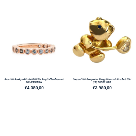
Bron 18K Roodgoud Confetti DAWN Ring Saffier/Diamant
Chopard 18K Geelgouden Happy Diamonds Broche 0.05ct
8RR4713DAWN
(FC) 902015-0001
€
4.350,00
€
3.980,00