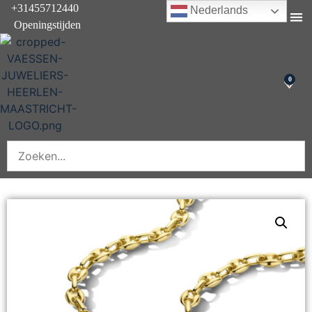
+31455712440
Nederlands
Openingstijden
Onderhoud & rep
0