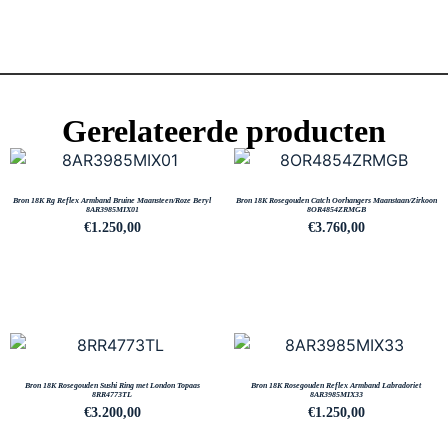
Gerelateerde producten
Bron 18K Rg Reflex Armband Bruine Maansteen/Roze Beryl
Bron 18K Rosegouden Catch Oorhangers Maanstaan/Zirkoon
8AR3985MIX01
8OR4854ZRMGB
€
1.250,00
€
3.760,00
Bron 18K Rosegouden Sushi Ring met London Topaas
Bron 18K Rosegouden Reflex Armband Labradoriet
8RR4773TL
8AR3985MIX33
€
3.200,00
€
1.250,00