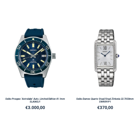
Seiko Prospex ‘Astrolabe’ Auto. Limited Edition 41.1mm
Seiko Dames Quartz Staal/Staal Zirkonia 22.7X33mm
SLA065J1
SWR091P1
€
3.000,00
€
370,00