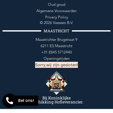
Oud goud
Algemene Voorwaarden
Privacy Policy
© 2026 Vaessen B.V.
MAASTRICHT
Maastrichter Brugstraat 9
6211 ES Maastricht
+31 (0)45 5712440
Openingstijden
Sorry,wij zijn gesloten!
Bij Koninklijke
Bel ons!
Beschikking Hofleverancier.