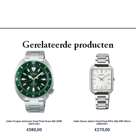
Gerelateerde producten
Seiko Prospex Automaat Staal/Staal Groen Wpl 200M
Seiko Dames Quartz Staal/Staal Witte Wpl 50M 26mm
SRPH15K1
SWR073P1
€
580,00
€
270,00