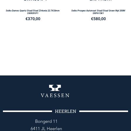
Seiko Dames Quartz Staal/Staal Zirkonia 22.7X33mm
Seiko Prospex Automaat Staal/Staal Groen Wpl 200M
SWR091P1
SRPH15K1
€
370,00
€
580,00
HEERLEN
Bongerd 11
6411 JL Heerlen