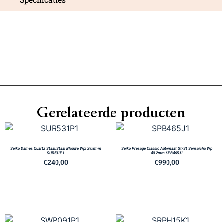
Gerelateerde producten
Seiko Dames Quartz Staal/Staal Blauwe Wpl 29.8mm
Seiko Presage Classic Automaat St/St Sensaicha Wp
SUR531P1
40.2mm SPB465J1
€
240,00
€
990,00