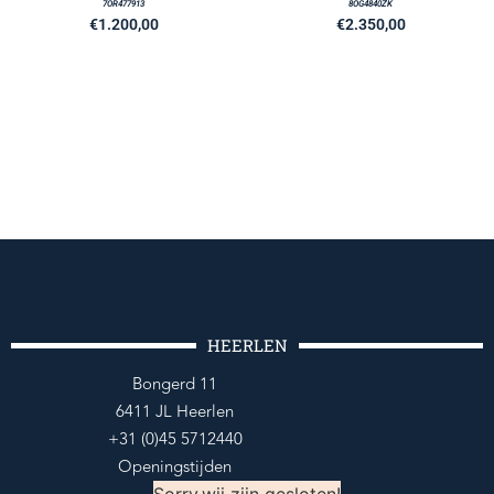
7OR477913
8OG4840ZK
€
1.200,00
€
2.350,00
HEERLEN
Bongerd 11
6411 JL Heerlen
+31 (0)45 5712440
Openingstijden
Sorry,wij zijn gesloten!