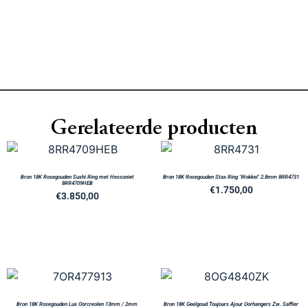
Gerelateerde producten
Bron 18K Rosegouden Sushi Ring met Hessoniet
Bron 18K Rosegouden Stax Ring ‘Wokkel’ 2.8mm 8RR4731
8RR4709HEB
€
1.750,00
€
3.850,00
Bron 18K Rosegouden Lux Oorcreolen 13mm / 2mm
Bron 18K Geelgoud Toujours Ajour Oorhangers Zw. Saffier