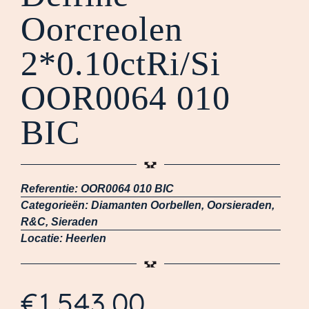
Oorcreolen
2*0.10ctRi/Si
OOR0064 010
BIC
Referentie:
OOR0064 010 BIC
Categorieën:
Diamanten Oorbellen
,
Oorsieraden
,
R&C
,
Sieraden
Locatie:
Heerlen
€
1.543,00