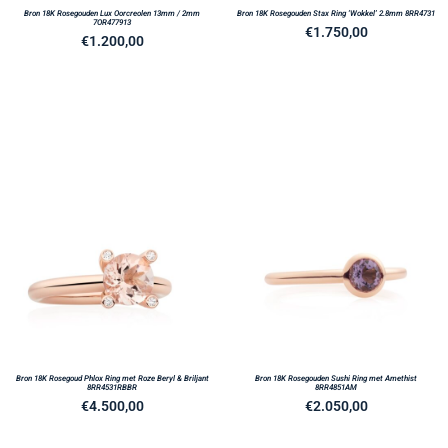
Bron 18K Rosegouden Lux Oorcreolen 13mm / 2mm
Bron 18K Rosegouden Stax Ring ‘Wokkel’ 2.8mm 8RR4731
7OR477913
€
1.750,00
€
1.200,00
Bron 18K Rosegoud Phlox Ring met Roze Beryl & Briljant
Bron 18K Rosegouden Sushi Ring met Amethist
8RR4531RBBR
8RR4851AM
€
4.500,00
€
2.050,00