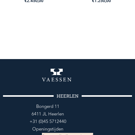
€
2.450,00
€
1.250,00
HEERLEN
Bongerd 11
6411 JL Heerlen
+31 (0)45 5712440
Openingstijden