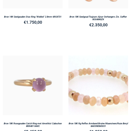
Bron 14K Geelgouden Stax Ring ‘Wokkel’ 2.8mm 6RG4731
Bron 18K Geelgoud Toujours Ajour Oorhangers Zw. Saffier
8OG4840ZK
€
1.750,00
€
2.350,00
Bron 18K Rosegouden Catch Ring met Amethist Cabochon
Bron 18K Rg Reflex Armband Bruine Maansteen/Roze Beryl
8RR4811AMC
8AR3985MIX01