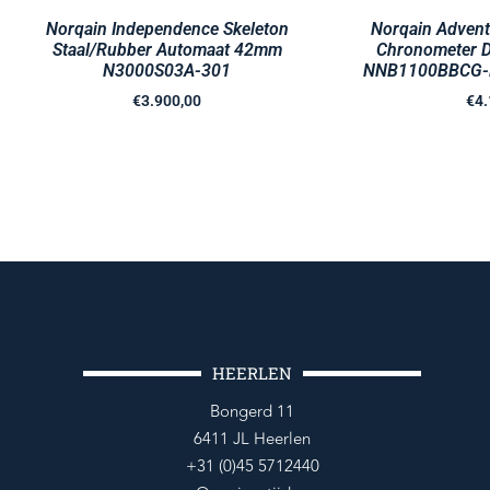
Norqain Independence Skeleton
Norqain Adven
Staal/Rubber Automaat 42mm
Chronometer 
N3000S03A-301
NNB1100BBCG-
€
3.900,00
€
4.
HEERLEN
Bongerd 11
6411 JL Heerlen
+31 (0)45 5712440