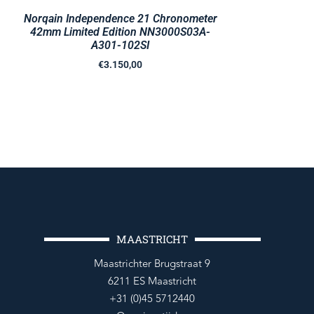
Norqain Independence 21 Chronometer
42mm Limited Edition NN3000S03A-
A301-102SI
€
3.150,00
MAASTRICHT
Maastrichter Brugstraat 9
6211 ES Maastricht
+31 (0)45 5712440