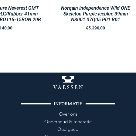
ture Neverest GMT
Norqain Independence Wild ONE
DLC/Rubber 41mm
Skeleton Purple Iceblue 39mm
BO116-15BON.20B
N3001.07Q05.P01.R01
140,00
€
5.390,00
INFORMATIE
Over ons
Onderhoud & reparatie
Oud goud