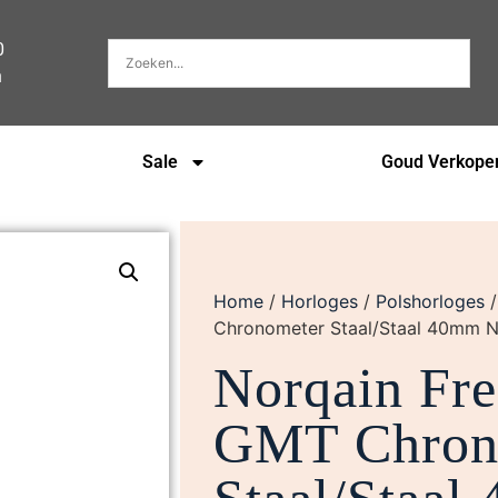
0
n
Sale
Goud Verkope
Home
/
Horloges
/
Polshorloges
Chronometer Staal/Staal 40mm
Norqain Fr
GMT Chron