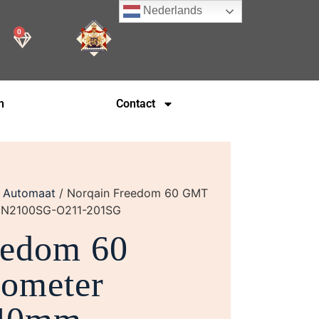
Nederlands
0
n
Contact
/
Automaat
/ Norqain Freedom 60 GMT
 NN2100SG-O211-201SG
eedom 60
ometer