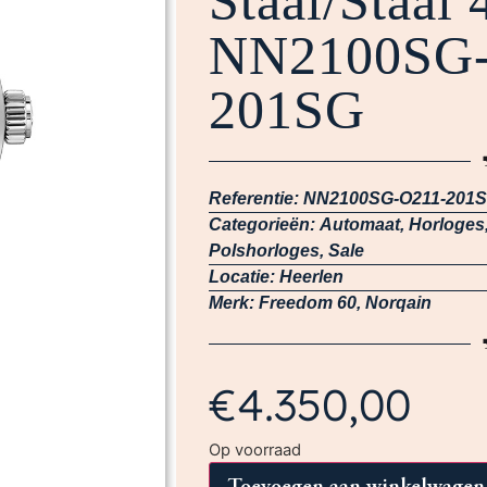
Staal/Staal
NN2100SG-
201SG
Referentie:
NN2100SG-O211-201
Categorieën:
Automaat
,
Horloges
Polshorloges
,
Sale
Locatie:
Heerlen
Merk:
Freedom 60
,
Norqain
€
4.350,00
Op voorraad