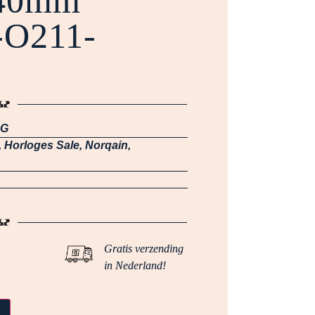
 40mm
O211-
SG
,
Horloges Sale
,
Norqain
,
Gratis verzending
in Nederland!