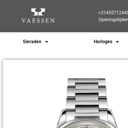
+3145571244
Openingstijde
Sieraden
Horloges