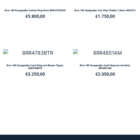
Bron 18K Rosegouden Confetti Ring Wave 8RR4707WAVE
Bron 14K Geelgouden Stax Ring ‘Wokkel’ 2.8mm 6RG4731
€
5.800,00
€
1.750,00
Bron 18K Rosegouden Catch Ring met Blauwe Topaas
Bron 18K Rosegouden Sushi Ring met Amethist
8RR4783BTR
8RR4851AM
€
3.250,00
€
2.050,00