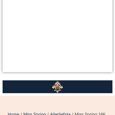
Home
/
Miss Spring
/
Allerliefste
/ Miss Spring 14K