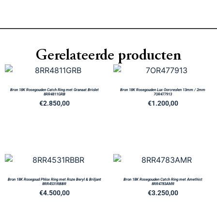
Gerelateerde producten
Bron 18K Rosegouden Catch Ring met Granaat Briolet
Bron 18K Rosegouden Lux Oorcreolen 13mm / 2mm
8RR4811GRB
7OR477913
€
2.850,00
€
1.200,00
Bron 18K Rosegoud Phlox Ring met Roze Beryl & Briljant
Bron 18K Rosegouden Catch Ring met Amethist
8RR4531RBBR
8RR4783AMR
€
4.500,00
€
3.250,00