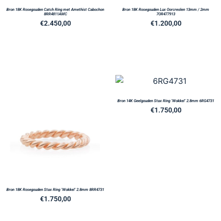
Bron 18K Rosegouden Catch Ring met Amethist Cabochon
Bron 18K Rosegouden Lux Oorcreolen 13mm / 2mm
8RR4811AMC
7OR477913
€
2.450,00
€
1.200,00
Bron 14K Geelgouden Stax Ring ‘Wokkel’ 2.8mm 6RG4731
€
1.750,00
Bron 18K Rosegouden Stax Ring ‘Wokkel’ 2.8mm 8RR4731
€
1.750,00