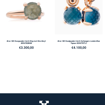
Bron 18K Rosegouden Catch Ring met Mos Beryl
Bron 18K Roodgouden Catch Oorhangers London Blue
8RR4782BMB
Topaas 8OR4799TLC
€
3.300,00
€
4.100,00