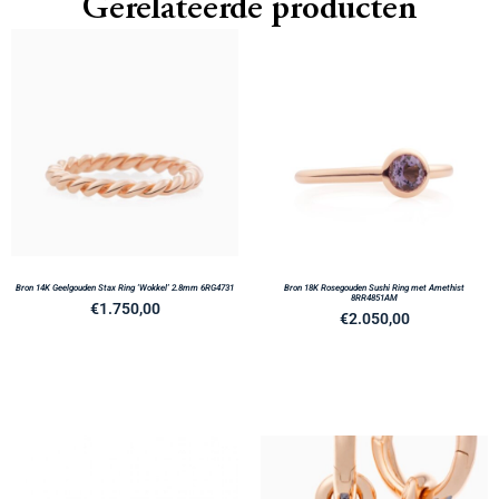
Gerelateerde producten
Bron 14K Geelgouden Stax Ring ‘Wokkel’ 2.8mm 6RG4731
Bron 18K Rosegouden Sushi Ring met Amethist
8RR4851AM
€
1.750,00
€
2.050,00