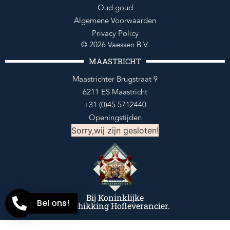
Oud goud
Algemene Voorwaarden
Privacy Policy
© 2026 Vaessen B.V.
MAASTRICHT
Maastrichter Brugstraat 9
6211 ES Maastricht
+31 (0)45 5712440
Openingstijden
Sorry,wij zijn gesloten!
Bij Koninklijke
Bel ons!
Beschikking Hofleverancier.