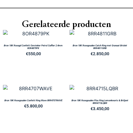
Gerelateerde producten
Bron 18K Rosegd Confetti Oorsteker Petrol Saffier 2.4mm
Bron 18K Rosegouden Catch Ring met Granaat Briolet
8OR4879PK
8RR4811GRB
€
550,00
€
2.850,00
Bron 18K Rosegouden Confetti Ring Wave 8RR4707WAVE
Bron 18K Rosegouden Plox Ring Lemonkwarts & Briljant
8RR4715LQBR
€
5.800,00
€
3.450,00