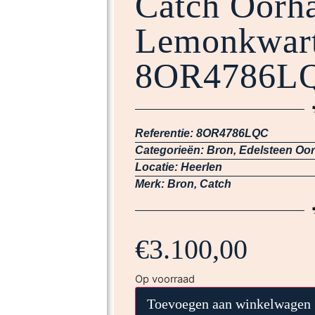
Catch Oorh
Lemonkwar
8OR4786L
Referentie:
8OR4786LQC
Categorieën:
Bron
,
Edelsteen Oor
Locatie:
Heerlen
Merk:
Bron
,
Catch
€
3.100,00
Op voorraad
Toevoegen aan winkelwagen