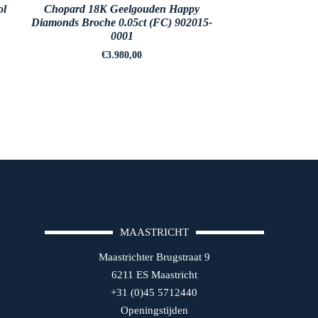
ol
Chopard 18K Geelgouden Happy
Diamonds Broche 0.05ct (FC) 902015-
0001
€
3.980,00
MAASTRICHT
Maastrichter Brugstraat 9
6211 ES Maastricht
+31 (0)45 5712440
Openingstijden