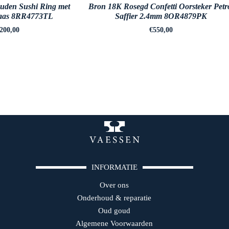
uden Sushi Ring met
Bron 18K Rosegd Confetti Oorsteker Petr
aas 8RR4773TL
Saffier 2.4mm 8OR4879PK
.200,00
€
550,00
INFORMATIE
Over ons
Onderhoud & reparatie
Oud goud
Algemene Voorwaarden