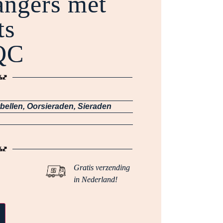
angers met
ts
QC
bellen
,
Oorsieraden
,
Sieraden
Gratis verzending
in Nederland!