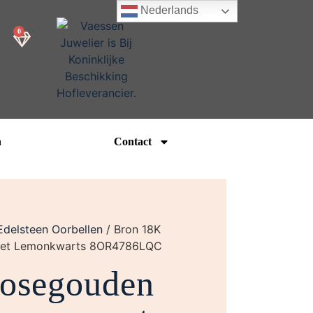
Nederlands
0
n
Contact
Edelsteen Oorbellen
/ Bron 18K
met Lemonkwarts 8OR4786LQC
osegouden