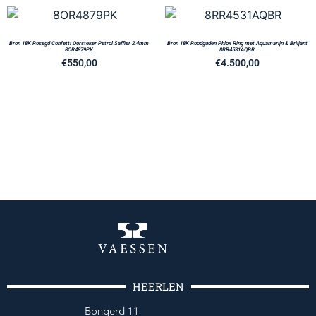
Bron 18K Rosegd Confetti Oorsteker Petrol Saffier 2.4mm
Bron 18K Roodguden Phlox Ring met Aquamarijn & Briljant
8OR4879PK
8RR4531AQBR
€
550,00
€
4.500,00
HEERLEN
Bongerd 11