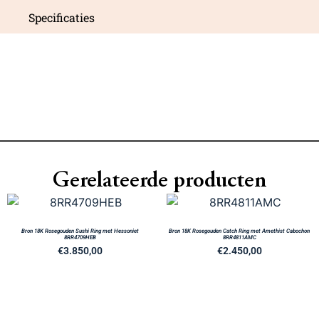
Specificaties
Gerelateerde producten
Bron 18K Rosegouden Sushi Ring met Hessoniet
Bron 18K Rosegouden Catch Ring met Amethist Cabochon
8RR4709HEB
8RR4811AMC
€
3.850,00
€
2.450,00