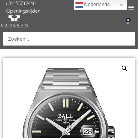
+31455712440
Nederlands
Openingstijden
0