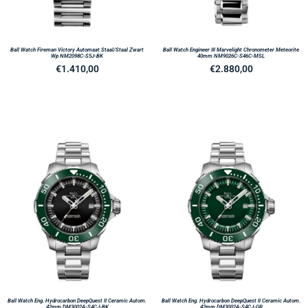
Ball Watch Fireman Victory Automaat Staal/Staal Zwart
Ball Watch Engineer III Marvelight Chronometer Meteorite
Wp NM2098C-S5J-BK
40mm NM9026C-S46C-MSL
€
1.410,00
€
2.880,00
Ball Watch Eng. Hydrocarbon DeepQuest II Ceramic Autom.
Ball Watch Eng. Hydrocarbon DeepQuest II Ceramic Autom.
42mm DM3002A-S4CJ-BK
42mm DM3002A-S4CJ-GR