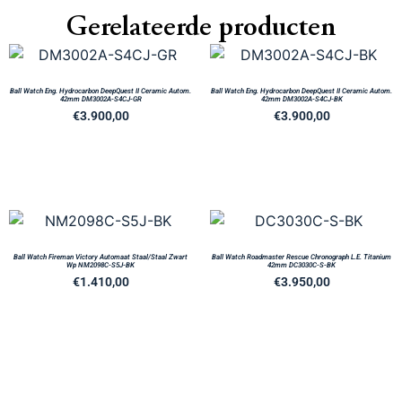
Gerelateerde producten
Ball Watch Eng. Hydrocarbon DeepQuest II Ceramic Autom.
Ball Watch Eng. Hydrocarbon DeepQuest II Ceramic Autom.
42mm DM3002A-S4CJ-GR
42mm DM3002A-S4CJ-BK
€
3.900,00
€
3.900,00
Ball Watch Fireman Victory Automaat Staal/Staal Zwart
Ball Watch Roadmaster Rescue Chronograph L.E. Titanium
Wp NM2098C-S5J-BK
42mm DC3030C-S-BK
€
1.410,00
€
3.950,00