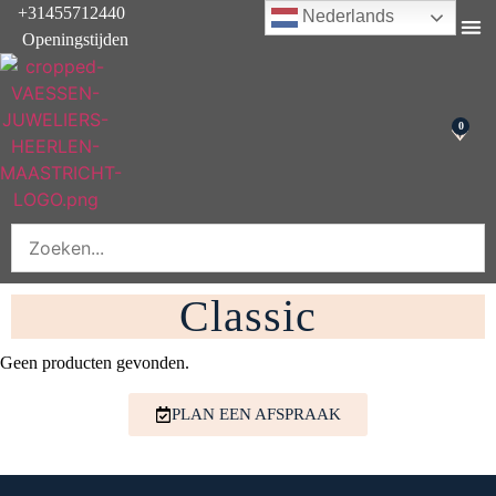
+31455712440
Nederlands
Openingstijden
Onderhoud & rep
0
Classic
Geen producten gevonden.
PLAN EEN AFSPRAAK