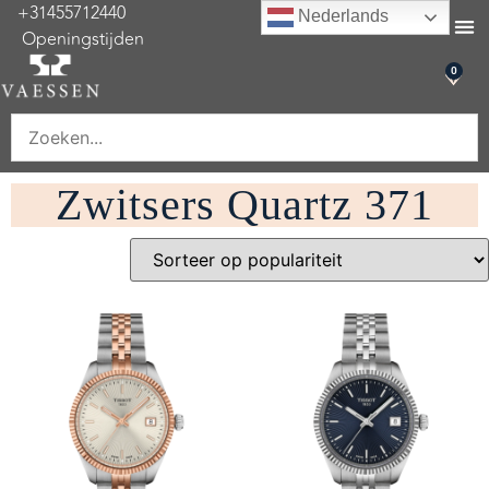
+31455712440
Nederlands
Openingstijden
Onderhoud & re
0
Zwitsers Quartz 371