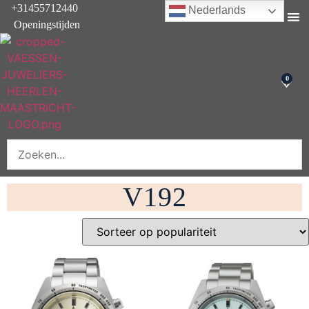
+31455712440
Nederlands
Openingstijden
Onderhoud & rep
0
V192