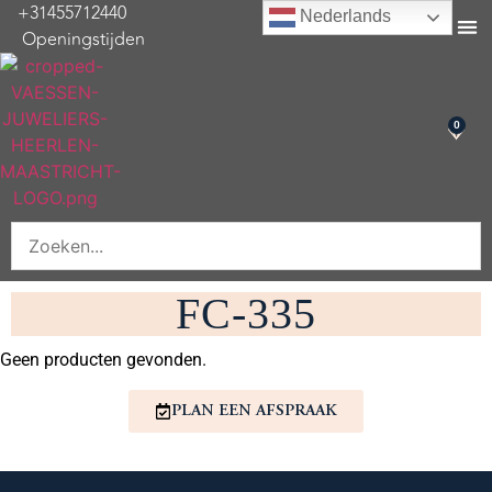
+31455712440
Nederlands
Openingstijden
Onderhoud & re
0
FC-335
Geen producten gevonden.
PLAN EEN AFSPRAAK